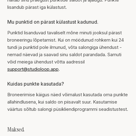
lisandub pärast iga külastust.
Mu punktid on pärast külastust kadunud.
Punktid lisanduvad tavaliselt mõne minuti jooksul pärast
broneeringu lõpetamist. Kui on möödunud rohkem kui 24
tundi ja punktid pole ilmunud, võta salongiga ühendust -
nemad näevad ja saavad sinu saldot parandada. Samuti
võid meiega ühendust võtta aadressil
support@studioloop.app
.
Kuidas punkte kasutada?
Broneerimise käigus näed võimalust kasutada oma punkte
allahindlusena, kui saldo on piisavalt suur. Kasutamise
väärtus sõltub salongi püsikliendiprogrammi seadistustest.
Maksed