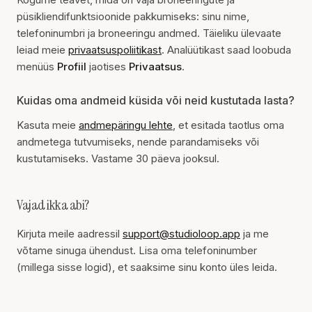
püsikliendifunktsioonide pakkumiseks: sinu nime,
telefoninumbri ja broneeringu andmed. Täieliku ülevaate
leiad meie
privaatsuspoliitikast
. Analüütikast saad loobuda
menüüs
Profiil
jaotises
Privaatsus
.
Kuidas oma andmeid küsida või neid kustutada lasta?
Kasuta meie
andmepäringu lehte
, et esitada taotlus oma
andmetega tutvumiseks, nende parandamiseks või
kustutamiseks. Vastame 30 päeva jooksul.
Vajad ikka abi?
Kirjuta meile aadressil
support@studioloop.app
ja me
võtame sinuga ühendust. Lisa oma telefoninumber
(millega sisse logid), et saaksime sinu konto üles leida.