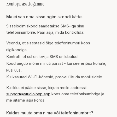
Konto ja sisselogimine
Ma ei saa oma sisselogimiskoodi kätte.
Sisselogimiskood saadetakse SMS-iga sinu
telefoninumbrile. Paar asja, mida kontrollida:
Veendu, et sisestasid õige telefoninumbri koos
riigikoodiga.
Kontrolli, et sul on levi ja SMS on lubatud.
Kood aegub mõne minuti pärast - kui see ei jõua kohale,
küsi uus.
Kui kasutad Wi-Fi-kõnesid, proovi lülituda mobiilsidele.
Kui ikka ei pääse sisse, kirjuta meile aadressil
support@studioloop.app
koos oma telefoninumbriga ja
me aitame asja korda.
Kuidas muuta oma nime või telefoninumbrit?