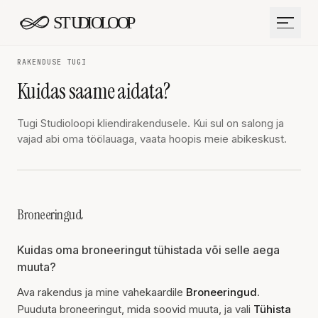
Liigu sisu juurde
RAKENDUSE TUGI
Kuidas saame aidata?
Tugi Studioloopi kliendirakendusele. Kui sul on salong ja
vajad abi oma töölauaga, vaata hoopis meie
abikeskust
.
Broneeringud
Kuidas oma broneeringut tühistada või selle aega
muuta?
Ava rakendus ja mine vahekaardile
Broneeringud
.
Puuduta broneeringut, mida soovid muuta, ja vali
Tühista