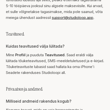
5-10 tööpäeva jooksul sinu algsele makseviisile. Kui arvad,
et sulle võlgnetakse tagasimakse, mida pole saanud, võta
meiega ühendust aadressil
support@studioloop.app
.
Teavitused
Kuidas teavitused välja lülitada?
Mine
Profiil
ja puuduta
Teavitused
. Saad eraldi välja
lülitada tõuketeavitused, SMS-meeldetuletused ja e-kirjad.
Tõuketeavituste lubasid saad hallata ka oma iPhone'i
Seadete rakenduses Studioloopi all.
Privaatsus ja andmed
Milliseid andmeid rakendus kogub?
Kogume teavet, mida on vaja broneeringute ja