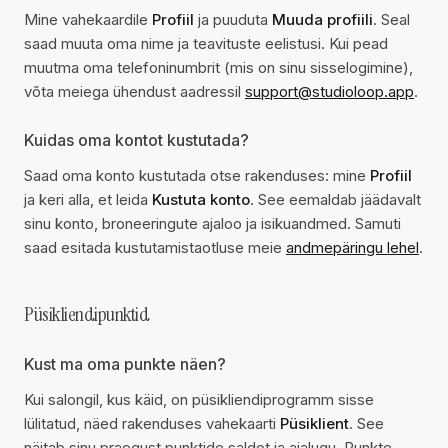
Mine vahekaardile
Profiil
ja puuduta
Muuda profiili
. Seal
saad muuta oma nime ja teavituste eelistusi. Kui pead
muutma oma telefoninumbrit (mis on sinu sisselogimine),
võta meiega ühendust aadressil
support@studioloop.app
.
Kuidas oma kontot kustutada?
Saad oma konto kustutada otse rakenduses: mine
Profiil
ja keri alla, et leida
Kustuta konto
. See eemaldab jäädavalt
sinu konto, broneeringute ajaloo ja isikuandmed. Samuti
saad esitada kustutamistaotluse meie
andmepäringu lehel
.
Püsikliendipunktid
Kust ma oma punkte näen?
Kui salongil, kus käid, on püsikliendiprogramm sisse
lülitatud, näed rakenduses vahekaarti
Püsiklient
. See
näitab sinu praegust punktide saldot ja ajalugu. Punkte