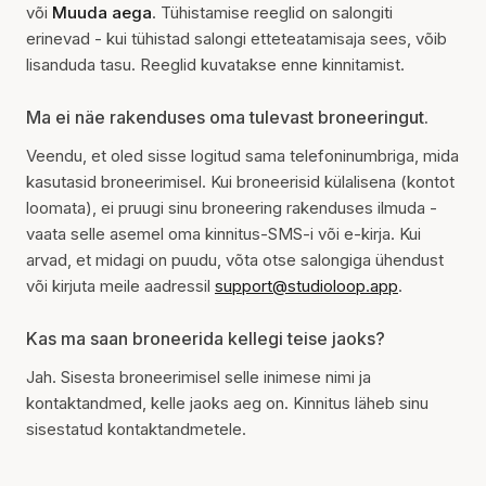
või
Muuda aega
. Tühistamise reeglid on salongiti
erinevad - kui tühistad salongi etteteatamisaja sees, võib
lisanduda tasu. Reeglid kuvatakse enne kinnitamist.
Ma ei näe rakenduses oma tulevast broneeringut.
Veendu, et oled sisse logitud sama telefoninumbriga, mida
kasutasid broneerimisel. Kui broneerisid külalisena (kontot
loomata), ei pruugi sinu broneering rakenduses ilmuda -
vaata selle asemel oma kinnitus-SMS-i või e-kirja. Kui
arvad, et midagi on puudu, võta otse salongiga ühendust
või kirjuta meile aadressil
support@studioloop.app
.
Kas ma saan broneerida kellegi teise jaoks?
Jah. Sisesta broneerimisel selle inimese nimi ja
kontaktandmed, kelle jaoks aeg on. Kinnitus läheb sinu
sisestatud kontaktandmetele.