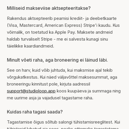
Milliseid makseviise aktsepteeritakse?
Rakendus aktsepteerib peamisi krediit- ja deebetkaarte
(Visa, Mastercard, American Express) Stripe'i kaudu. Kus
võimalik, on toetatud ka Apple Pay. Maksete andmeid
haldab turvaliselt Stripe - me ei salvesta kunagi sinu
täielikke kaardiandmeid.
Minult võeti raha, aga broneering ei läinud läbi.
See on harv, kuid võib juhtuda, kui maksmise ajal tekib
võrgukatkestus. Kui näed väljavõttel maksesummat, aga
broneeringu kinnitust pole, kirjuta aadressil
support@studioloop.app
koos kuupäeva ja summaga ning
me uurime asja ja vajadusel tagastame raha.
Kuidas raha tagasi saada?
Tagastamise õigus sõltub salongi tühistamisreeglitest. Kui
tühistasid lubatud aja sees, peaks ettemaks tagastatama