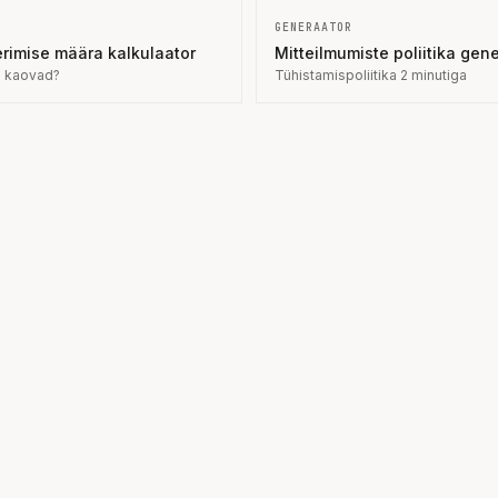
GENERAATOR
rimise määra kalkulaator
Mitteilmumiste poliitika gen
d kaovad?
Tühistamispoliitika 2 minutiga