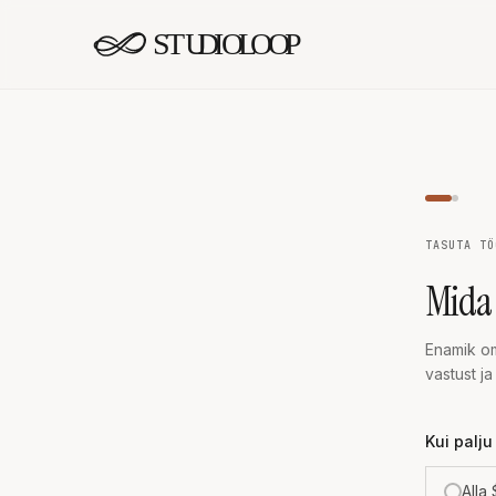
Liigu sisu juurde
TASUTA TÖ
Mida 
Enamik om
vastust j
Kui palju
Alla