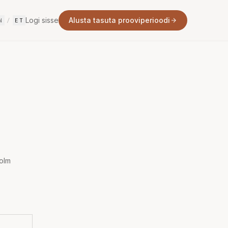
Logi sisse
Alusta tasuta prooviperioodi
N
/
ET
Kolm