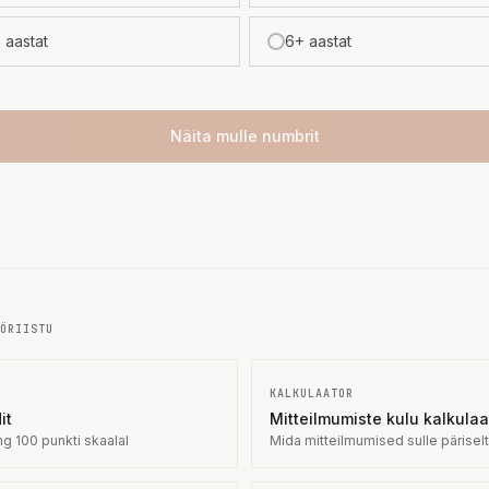
5 aastat
6+ aastat
Näita mulle numbrit
ÖRIISTU
KALKULAATOR
it
Mitteilmumiste kulu kalkulaa
g 100 punkti skaalal
Mida mitteilmumised sulle pärise