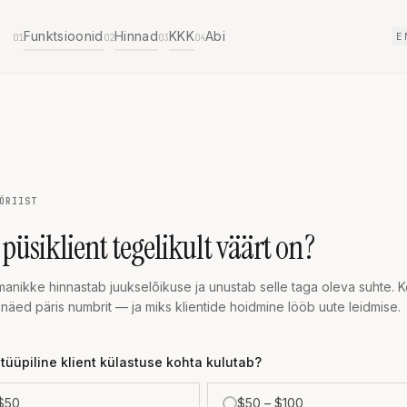
Funktsioonid
Hinnad
KKK
Abi
E
01
02
03
04
ÖRIIST
püsiklient tegelikult väärt on?
anikke hinnastab juukselõikuse ja unustab selle taga oleva suhte. 
a näed päris numbrit — ja miks klientide hoidmine lööb uute leidmise.
 tüüpiline klient külastuse kohta kulutab?
 $50
$50 – $100