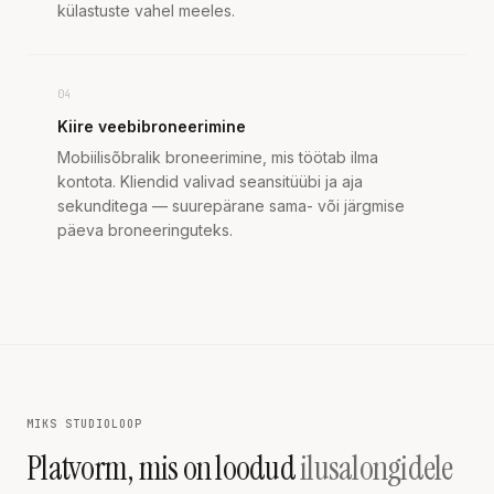
külastuste vahel meeles.
04
Kiire veebibroneerimine
Mobiilisõbralik broneerimine, mis töötab ilma
kontota. Kliendid valivad seansitüübi ja aja
sekunditega — suurepärane sama- või järgmise
päeva broneeringuteks.
MIKS STUDIOLOOP
Platvorm, mis on loodud
ilusalongidele