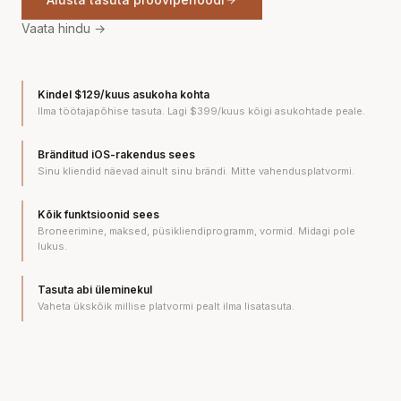
Vaata hindu
→
Kindel $129/kuus asukoha kohta
Ilma töötajapõhise tasuta. Lagi $399/kuus kõigi asukohtade peale.
Bränditud iOS-rakendus sees
Sinu kliendid näevad ainult sinu brändi. Mitte vahendusplatvormi.
Kõik funktsioonid sees
Broneerimine, maksed, püsikliendiprogramm, vormid. Midagi pole
lukus.
Tasuta abi üleminekul
Vaheta ükskõik millise platvormi pealt ilma lisatasuta.