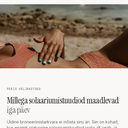
PÄRIS VÄLJAKUTSED
Millega solaariumistuudiod maadlevad
iga päev
Üldine broneerimistarkvara ei mõista sinu äri. Siin on kohad,
kus enamik platvorme solaariumistuudiod jaoks alt veab, ja