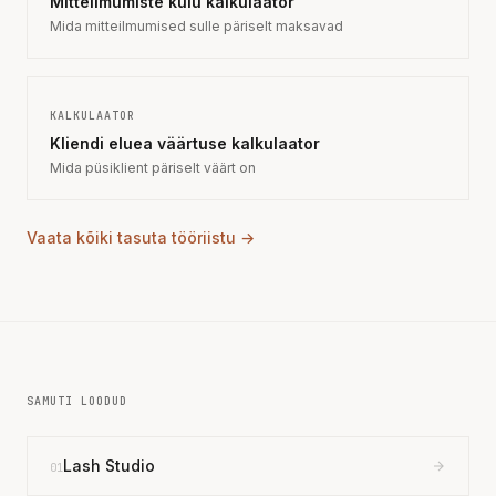
Mitteilmumiste kulu kalkulaator
Mida mitteilmumised sulle päriselt maksavad
KALKULAATOR
Kliendi eluea väärtuse kalkulaator
Mida püsiklient päriselt väärt on
Vaata kõiki tasuta tööriistu →
SAMUTI LOODUD
Lash Studio
01