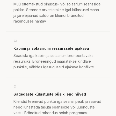
Müü ettemakstud pihustus- või solaariumiseansside
pakke. Seansse arvestatakse igal külastusel maha
ja järelejäänud saldo on kliendi bränditud
rakenduses nähtav.
02
Kabiini ja solaariumi ressursside ajakava
Seadista iga kabiin ja solaarium broneeritavaks
ressursiks. Broneeringud määratakse kindlale
punktile, vältides igasuguseid ajakava konflikte.
03
Sagedaste külastuste püsikliendihüved
Kliendid teenivad punkte iga seansi pealt ja saavad
need lunastada tasuta seansside või uuenduste
vastu. Bränditud rakendus hoiab programmi