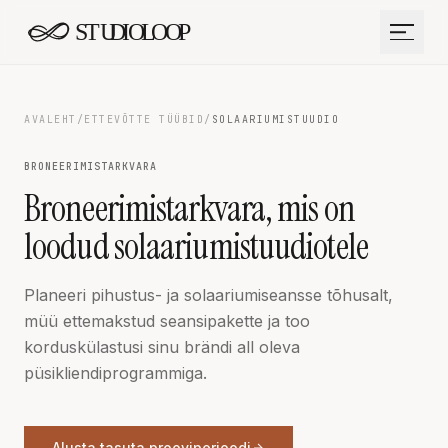
Liigu sisu juurde
AVALEHT
/
ETTEVÕTTE TÜÜBID
/
SOLAARIUMISTUUDIO
BRONEERIMISTARKVARA
Broneerimistarkvara, mis on
loodud solaariumistuudiotele
Planeeri pihustus- ja solaariumiseansse tõhusalt,
müü ettemakstud seansipakette ja too
korduskülastusi sinu brändi all oleva
püsikliendiprogrammiga.
Alusta tasuta prooviperioodi