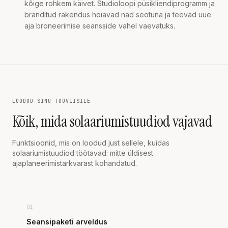
kõige rohkem käivet. Studioloopi püsikliendiprogramm ja
bränditud rakendus hoiavad nad seotuna ja teevad uue
aja broneerimise seansside vahel vaevatuks.
LOODUD SINU TÖÖVIISILE
Kõik, mida solaariumistuudiod vajavad
Funktsioonid, mis on loodud just sellele, kuidas
solaariumistuudiod töötavad: mitte üldisest
ajaplaneerimistarkvarast kohandatud.
01
Seansipaketi arveldus