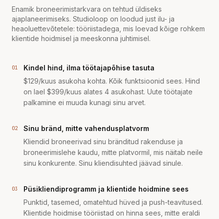
Enamik broneerimistarkvara on tehtud üldiseks
ajaplaneerimiseks. Studioloop on loodud just ilu- ja
heaoluettevõtetele: tööriistadega, mis loevad kõige rohkem
klientide hoidmisel ja meeskonna juhtimisel.
Kindel hind, ilma töötajapõhise tasuta
01
$129/kuus asukoha kohta. Kõik funktsioonid sees. Hind
on lael $399/kuus alates 4 asukohast. Uute töötajate
palkamine ei muuda kunagi sinu arvet.
Sinu bränd, mitte vahendusplatvorm
02
Kliendid broneerivad sinu bränditud rakenduse ja
broneerimislehe kaudu, mitte platvormil, mis näitab neile
sinu konkurente. Sinu kliendisuhted jäävad sinule.
Püsikliendiprogramm ja klientide hoidmine sees
03
Punktid, tasemed, omatehtud hüved ja push-teavitused.
Klientide hoidmise tööriistad on hinna sees, mitte eraldi