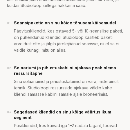
kuidas Studioloop sellega hakkama saab.
Seansipaketid on sinu kõige tõhusam käibemudel
01
Päevituskliendid, kes ostavad 5- või 10-seansilise paketi,
on pühendunud kliendid. Studioloop käsitleb paketi
arveldust ette ja jälgib järelejäänud seansse, nii et sa ei
vaidle kunagi, mitu on alles.
Solaariumi ja pihustuskabiini ajakava peab olema
02
ressursitäpne
Sinu solaariumid ja pihustuskabiinid on vara, mitte ainult
tehnik. Studioloopi ressursside ajakava väldib kahe
kliendi samasse kabiini samale ajale broneerimist.
Sagedased kliendid on sinu kõige väärtuslikum
03
segment
Püsikliendid, kes käivad iga 1–2 nädala tagant, toovad