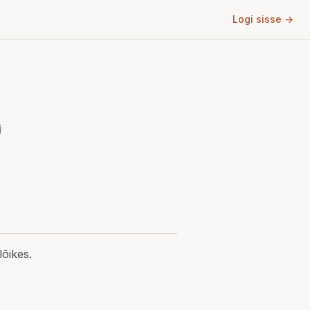
Logi sisse →
i
lõikes.