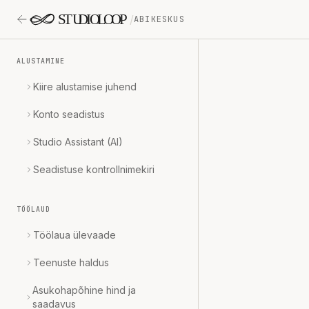
Liigu sisu juurde
/
ABIKESKUS
ALUSTAMINE
Kiire alustamise juhend
Konto seadistus
Studio Assistant (AI)
Seadistuse kontrollnimekiri
TÖÖLAUD
Töölaua ülevaade
Teenuste haldus
Asukohapõhine hind ja
saadavus