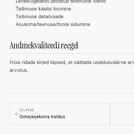
Lehekülgedeks jaotatud tellimuste loend
Tellimuse käsitsi loomine
Tellimuse detailvaade
Asukoha/teenuse/toote sidumine
Andmekvaliteedi reegel
Hoia ridade kirjed täpsed, et säilitada usaldusväärne a
arvutus.
EELMINE
Ootejärjekorra haldus