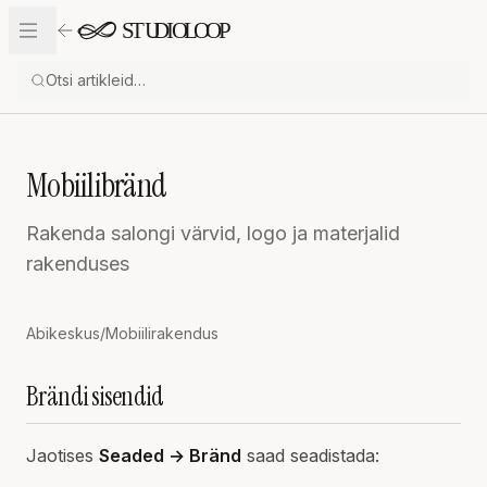
Liigu sisu juurde
Mobiilibränd
Rakenda salongi värvid, logo ja materjalid
rakenduses
Abikeskus
/
Mobiilirakendus
Brändi sisendid
Jaotises
Seaded → Bränd
saad seadistada: