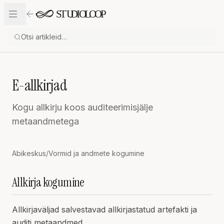
Liigu sisu juurde
E-allkirjad
Kogu allkirju koos auditeerimisjälje
metaandmetega
Abikeskus
/
Vormid ja andmete kogumine
Allkirja kogumine
Allkirjaväljad salvestavad allkirjastatud artefakti ja
auditi metaandmed.