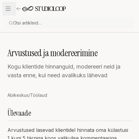
Liigu sisu juurde
Arvustused ja modereerimine
Kogu klientide hinnanguid, modereeri neid ja
vasta enne, kui need avalikuks lähevad
Abikeskus
/
Töölaud
Ülevaade
Arvustused lasevad klientidel hinnata oma külastusi
1 kuni 5 tärniga koos valikulise kommentaariga.