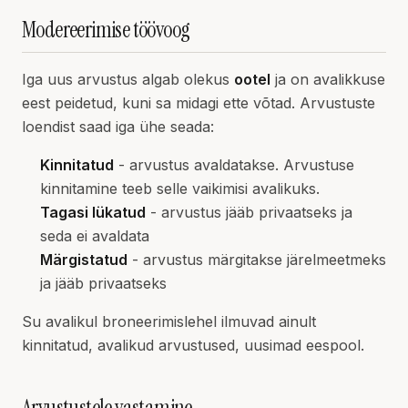
Modereerimise töövoog
Iga uus arvustus algab olekus
ootel
ja on avalikkuse
eest peidetud, kuni sa midagi ette võtad. Arvustuste
loendist saad iga ühe seada:
Kinnitatud
- arvustus avaldatakse. Arvustuse
kinnitamine teeb selle vaikimisi avalikuks.
Tagasi lükatud
- arvustus jääb privaatseks ja
seda ei avaldata
Märgistatud
- arvustus märgitakse järelmeetmeks
ja jääb privaatseks
Su avalikul broneerimislehel ilmuvad ainult
kinnitatud, avalikud arvustused, uusimad eespool.
Arvustustele vastamine