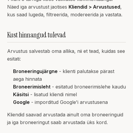
Näed iga arvustust jaotises
Kliendid > Arvustused
,
kus saad lugeda, filtreerida, modereerida ja vastata.
Kust hinnangud tulevad
Arvustus salvestab oma allika, nii et tead, kuidas see
esitati:
Broneeringujärgne
- klienti palutakse pärast
aega hinnata
Broneerimisleht
- esitatud broneerimislehe kaudu
Käsitsi
- lisatud kliendi nimel
Google
- imporditud Google'i arvustusena
Kliendid saavad arvustada ainult oma broneeringuid
ja iga broneeringut saab arvustada üks kord.