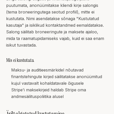
puutumata, anonüümitakse kliendi kirje salongis
(tema broneeringutega seotud profiil), mitte ei
kustutata. Nimi asendatakse sõnaga "Kustutatud
kasutaja" ja isiklikud kontaktandmed eemaldatakse.
Salong säilitab broneeringute ja maksete ajaloo,
mida ta raamatupidamiseks vajab, kuid ei saa enam
isikut tuvastada.
Mis ei kustutata
Maksu- ja auditieesmärkidel nõutavad
finantstehingute kirjed säilitatakse anonüümitud
kujul vastavalt kohaldatavale õigusele
Stripe'i maksekirjeid haldab Stripe oma
andmesäilituspoliitika alusel
Ärilt algatatud kustutamine