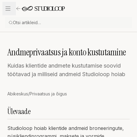
Liigu sisu juurde
Andmeprivaatsus ja konto kustutamine
Kuidas klientide andmete kustutamise soovid
töötavad ja milliseid andmeid Studioloop hoiab
Abikeskus
/
Privaatsus ja õigus
Ülevaade
Studioloop hoiab klientide andmeid broneeringute,
püsikliendiprogrammi, maksete ja vormide