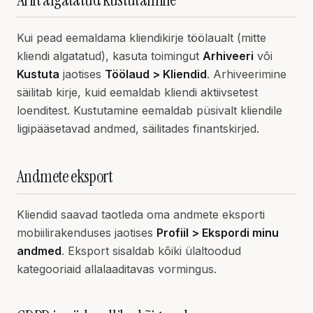
Kui pead eemaldama kliendikirje töölaualt (mitte
kliendi algatatud), kasuta toimingut
Arhiveeri
või
Kustuta
jaotises
Töölaud > Kliendid
. Arhiveerimine
säilitab kirje, kuid eemaldab kliendi aktiivsetest
loenditest. Kustutamine eemaldab püsivalt kliendile
ligipääsetavad andmed, säilitades finantskirjed.
Andmete eksport
Kliendid saavad taotleda oma andmete eksporti
mobiilirakenduses jaotises
Profiil > Ekspordi minu
andmed
. Eksport sisaldab kõiki ülaltoodud
kategooriaid allalaaditavas vormingus.