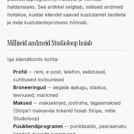
haldamiseks. See artikkel selgitab, milliseid andmeid
hoitakse, kuidas kliendid saavad kustutamist taotleda
ja mida kustutamisprotsess hõlmab.
Milliseid andmeid Studioloop hoiab
Iga kliendikonto kohta:
Profiil
-- nimi, e-post, telefon, eelistused,
suhtlusest loobumised
Broneeringud
-- aegade ajalugu, staatus,
teenused, märkmed
Maksed
-- maksekirjed, jootraha, tagasimaksed
(Stripe'i makseviisi tokenid hoiab Stripe, mitte
Studioloop)
Püsikliendiprogramm
-- punktisaldo, pearaamatu