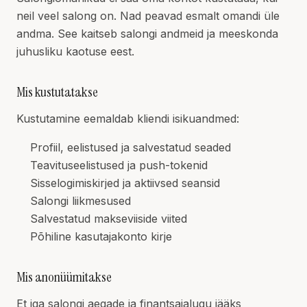
neil veel salong on. Nad peavad esmalt omandi üle
andma. See kaitseb salongi andmeid ja meeskonda
juhusliku kaotuse eest.
Mis kustutatakse
Kustutamine eemaldab kliendi isikuandmed:
Profiil, eelistused ja salvestatud seaded
Teavituseelistused ja push-tokenid
Sisselogimiskirjed ja aktiivsed seansid
Salongi liikmesused
Salvestatud makseviiside viited
Põhiline kasutajakonto kirje
Mis anonüümitakse
Et iga salongi aegade ja finantsajalugu jääks