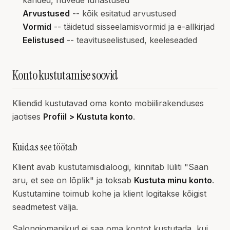
kanded, hüvede lunastused
Arvustused
-- kõik esitatud arvustused
Vormid
-- täidetud sisseelamisvormid ja e-allkirjad
Eelistused
-- teavituseelistused, keeleseaded
Konto kustutamise soovid
Kliendid kustutavad oma konto mobiilirakenduses
jaotises
Profiil > Kustuta konto
.
Kuidas see töötab
Klient avab kustutamisdialoogi, kinnitab lüliti "Saan
aru, et see on lõplik" ja toksab
Kustuta minu konto
.
Kustutamine toimub kohe ja klient logitakse kõigist
seadmetest välja.
Salongiomanikud ei saa oma kontot kustutada, kui